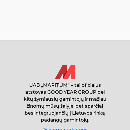
UAB „MARITUM“ – tai oficialus
atstovas GOOD YEAR GROUP bei
kitų žymiausių gamintojų ir mažiau
žinomų mūsų šalyje, bet sparčiai
besiintegruojančių į Lietuvos rinką
padangų gamintojų.
Dynamo padangos