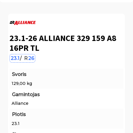
23.1-26 ALLIANCE 329 159 A8
16PR TL
23.1
/
R
26
Svoris
129,00 kg
Gamintojas
Alliance
Plotis
23.1