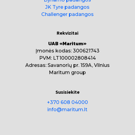
JK Tyre padangos
Challenger padangos
Rekvizitai
UAB «Maritum»
Įmonės kodas: 300621743
PVM: LT100002808414
Adresas: Savanorių pr. 159A, Vilnius
Maritum group
Susisiekite
+370 608 04000
info@maritum.lt