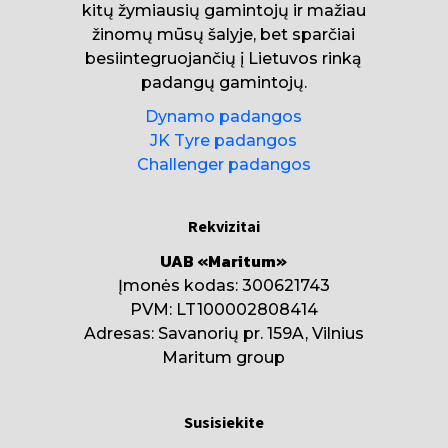
kitų žymiausių gamintojų ir mažiau
žinomų mūsų šalyje, bet sparčiai
besiintegruojančių į Lietuvos rinką
padangų gamintojų.
Dynamo padangos
JK Tyre padangos
Challenger padangos
Rekvizitai
UAB «Maritum»
Įmonės kodas: 300621743
PVM: LT100002808414
Adresas: Savanorių pr. 159A, Vilnius
Maritum group
Susisiekite