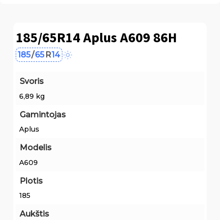
185/65R14 Aplus A609 86H
185
/
65
R
14
Svoris
6,89 kg
Gamintojas
Aplus
Modelis
A609
Plotis
185
Aukštis