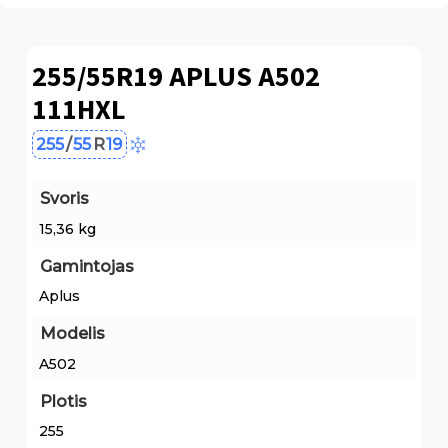
255/55R19 APLUS A502
111HXL
255
/
55
R
19
Svoris
15,36 kg
Gamintojas
Aplus
Modelis
A502
Plotis
255