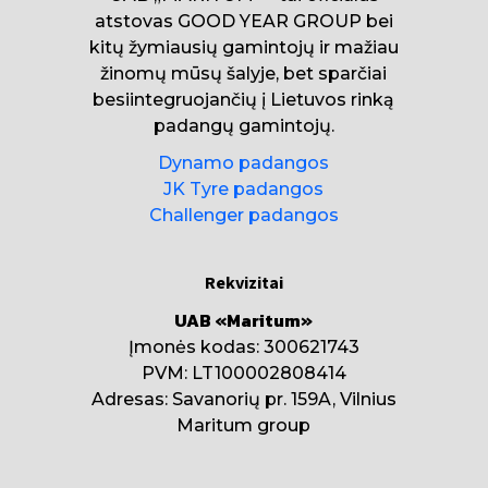
atstovas GOOD YEAR GROUP bei
kitų žymiausių gamintojų ir mažiau
žinomų mūsų šalyje, bet sparčiai
besiintegruojančių į Lietuvos rinką
padangų gamintojų.
Dynamo padangos
JK Tyre padangos
Challenger padangos
Rekvizitai
UAB «Maritum»
Įmonės kodas: 300621743
PVM: LT100002808414
Adresas: Savanorių pr. 159A, Vilnius
Maritum group