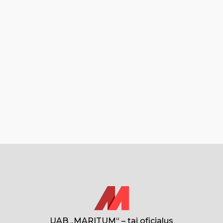
UAB „MARITUM“ – tai oficialus