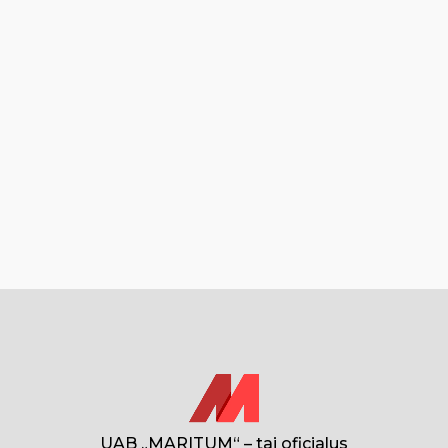
UAB „MARITUM“ – tai oficialus