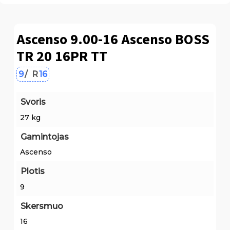
Ascenso 9.00-16 Ascenso BOSS
TR 20 16PR TT
9
/
R
16
Svoris
27 kg
Gamintojas
Ascenso
Plotis
9
Skersmuo
16