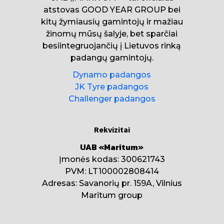
atstovas GOOD YEAR GROUP bei
kitų žymiausių gamintojų ir mažiau
žinomų mūsų šalyje, bet sparčiai
besiintegruojančių į Lietuvos rinką
padangų gamintojų.
Dynamo padangos
JK Tyre padangos
Challenger padangos
Rekvizitai
UAB «Maritum»
Įmonės kodas: 300621743
PVM: LT100002808414
Adresas: Savanorių pr. 159A, Vilnius
Maritum group