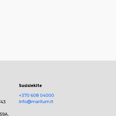
Susisiekite
+370 608 04000
info@maritum.lt
743
159A,