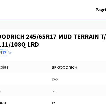
Pagr
OODRICH 245/65R17 MUD TERRAIN T
111/108Q LRD
R
17
ojas
BF GOODRICH
245
s
65
muo
17