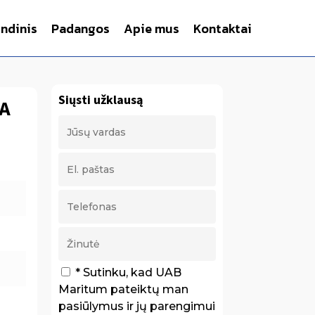
indinis
Padangos
Apie mus
Kontaktai
Siųsti užklausą
/A
* Sutinku, kad UAB
Maritum pateiktų man
pasiūlymus ir jų parengimui