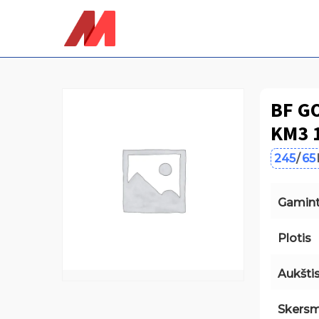
Skip
to
main
content
BF G
KM3 
245
/
65
Gamint
Plotis
Aukšti
Skers