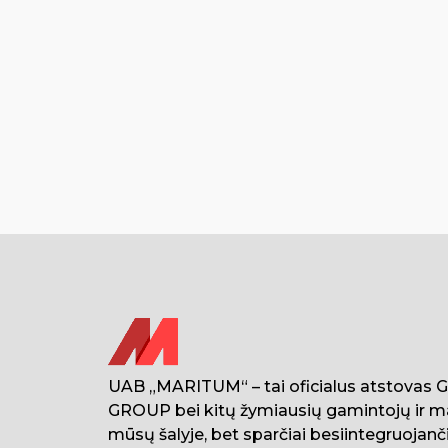
UAB „MARITUM“ – tai oficialus atstovas
GROUP bei kitų žymiausių gamintojų ir m
mūsų šalyje, bet sparčiai besiintegruojanči