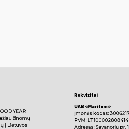
Rekvizitai
UAB «Maritum»
 GOOD YEAR
Įmonės kodas: 300621
ažiau žinomų
PVM: LT100002808414
ų į Lietuvos
Adresas: Savanorių pr. 