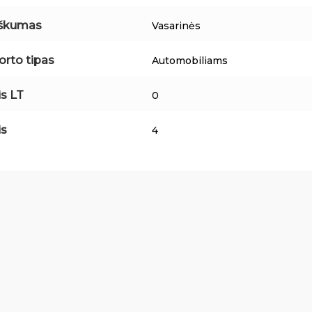
iškumas
Vasarinės
orto tipas
Automobiliams
is LT
0
is
4