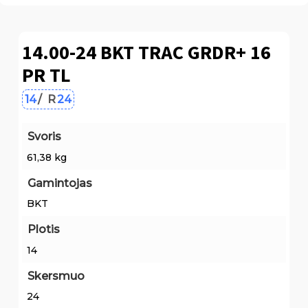
14.00-24 BKT TRAC GRDR+ 16
PR TL
14
/
R
24
Svoris
61,38 kg
Gamintojas
BKT
Plotis
14
Skersmuo
24