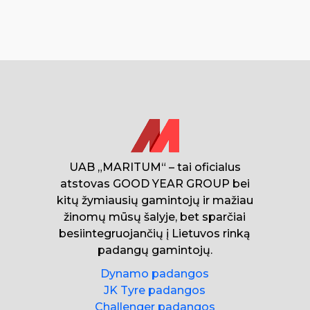
UAB „MARITUM“ – tai oficialus
atstovas GOOD YEAR GROUP bei
kitų žymiausių gamintojų ir mažiau
žinomų mūsų šalyje, bet sparčiai
besiintegruojančių į Lietuvos rinką
padangų gamintojų.
Dynamo padangos
JK Tyre padangos
Challenger padangos