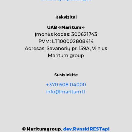
Rekvizitai
UAB «Maritum»
Įmonės kodas: 300621743
PVM: LT100002808414
Adresas: Savanorių pr. 159A, Vilnius
Maritum group
Susisiekite
+370 608 04000
info@maritum.lt
© Maritumgroup.
dev.Rvnski
RESTapi