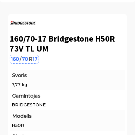
160/70-17 Bridgestone H50R
73V TL UM
160
/
70
R
17
Svoris
7,77 kg
Gamintojas
BRIDGESTONE
Modelis
H50R