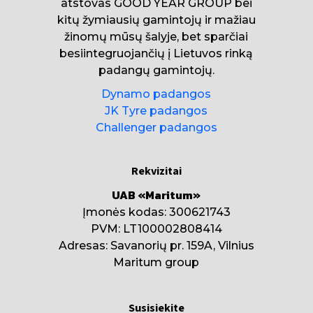
atstovas GOOD YEAR GROUP bei
kitų žymiausių gamintojų ir mažiau
žinomų mūsų šalyje, bet sparčiai
besiintegruojančių į Lietuvos rinką
padangų gamintojų.
Dynamo padangos
JK Tyre padangos
Challenger padangos
Rekvizitai
UAB «Maritum»
Įmonės kodas: 300621743
PVM: LT100002808414
Adresas: Savanorių pr. 159A, Vilnius
Maritum group
Susisiekite