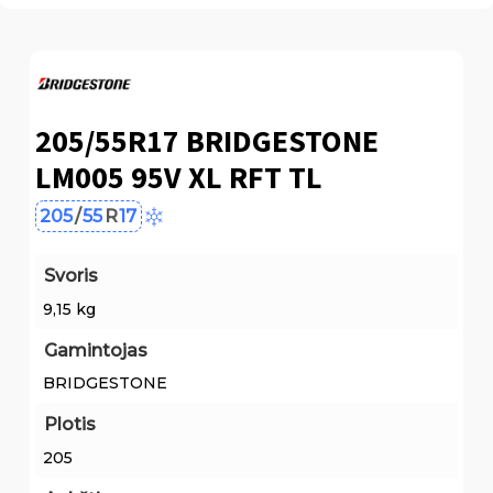
205/55R17 BRIDGESTONE
LM005 95V XL RFT TL
205
/
55
R
17
Svoris
9,15 kg
Gamintojas
BRIDGESTONE
Plotis
205