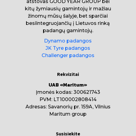
atstovas GOOD YEAR GROUP bei
kitų žymiausių gamintojų ir mažiau
žinomų mūsų šalyje, bet sparčiai
besiintegruojančių į Lietuvos rinką
padangų gamintojų.
Dynamo padangos
JK Tyre padangos
Challenger padangos
Rekvizitai
UAB «Maritum»
Įmonės kodas: 300621743
PVM: LT100002808414
Adresas: Savanorių pr. 159A, Vilnius
Maritum group
Susisiekite