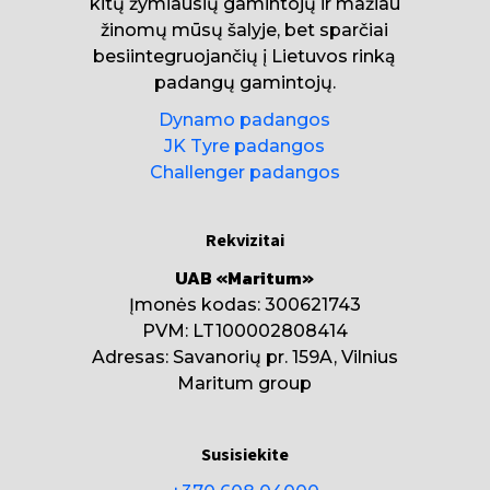
kitų žymiausių gamintojų ir mažiau
žinomų mūsų šalyje, bet sparčiai
besiintegruojančių į Lietuvos rinką
padangų gamintojų.
Dynamo padangos
JK Tyre padangos
Challenger padangos
Rekvizitai
UAB «Maritum»
Įmonės kodas: 300621743
PVM: LT100002808414
Adresas: Savanorių pr. 159A, Vilnius
Maritum group
Susisiekite