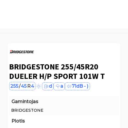
BRIDGESTONE 255/45R20
DUELER H/P SPORT 101W T
255
/
45
R
4
d
a
71dB - )
Gamintojas
BRIDGESTONE
Plotis