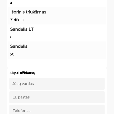
a
Išorinis triukšmas
71dB – )
Sandėlis LT
0
Sandėlis
50
Siųsti užklausą