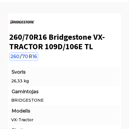
260/70R16 Bridgestone VX-
TRACTOR 109D/106E TL
260
/
70
R
16
Svoris
26,33 kg
Gamintojas
BRIDGESTONE
Modelis
VX-Tractor