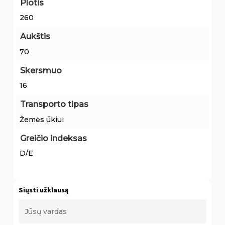
Plotis
260
Aukštis
70
Skersmuo
16
Transporto tipas
Žemės ūkiui
Greičio indeksas
D/E
Siųsti užklausą