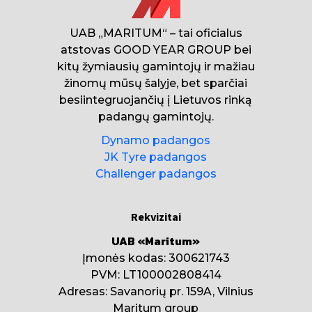
UAB „MARITUM“ – tai oficialus
atstovas GOOD YEAR GROUP bei
kitų žymiausių gamintojų ir mažiau
žinomų mūsų šalyje, bet sparčiai
besiintegruojančių į Lietuvos rinką
padangų gamintojų.
Dynamo padangos
JK Tyre padangos
Challenger padangos
Rekvizitai
UAB «Maritum»
Įmonės kodas: 300621743
PVM: LT100002808414
Adresas: Savanorių pr. 159A, Vilnius
Maritum group