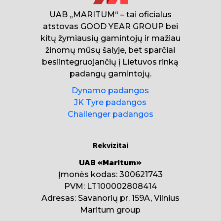
UAB „MARITUM“ – tai oficialus
atstovas GOOD YEAR GROUP bei
kitų žymiausių gamintojų ir mažiau
žinomų mūsų šalyje, bet sparčiai
besiintegruojančių į Lietuvos rinką
padangų gamintojų.
Dynamo padangos
JK Tyre padangos
Challenger padangos
Rekvizitai
UAB «Maritum»
Įmonės kodas: 300621743
PVM: LT100002808414
Adresas: Savanorių pr. 159A, Vilnius
Maritum group