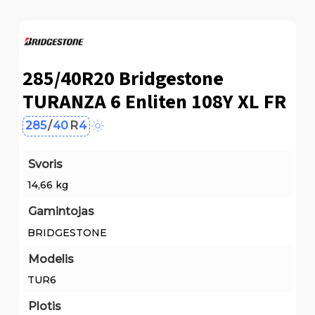
285/40R20 Bridgestone
TURANZA 6 Enliten 108Y XL FR
285
/
40
R
4
Svoris
14,66 kg
Gamintojas
BRIDGESTONE
Modelis
TUR6
Plotis