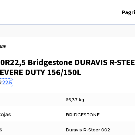
Pagr
70R22,5 Bridgestone DURAVIS R-STE
SEVERE DUTY 156/150L
R
22.5
66,37 kg
ojas
BRIDGESTONE
s
Duravis R-Steer 002