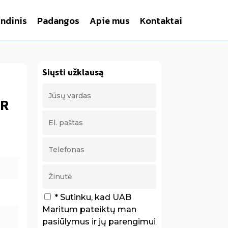
indinis
Padangos
Apie mus
Kontaktai
Siųsti užklausą
ER
* Sutinku, kad UAB
Maritum pateiktų man
pasiūlymus ir jų parengimui