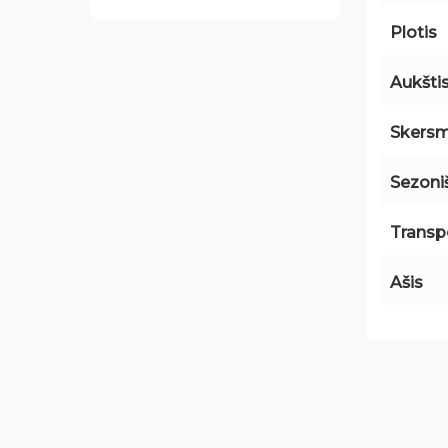
Plotis
Aukšti
Skers
Sezon
Transp
Ašis