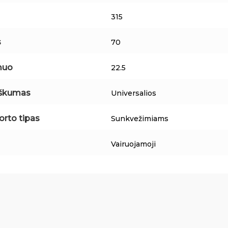
315
s
70
muo
22.5
iškumas
Universalios
orto tipas
Sunkvežimiams
Vairuojamoji