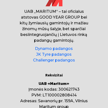
UAB „MARITUM“ – tai oficialus
atstovas GOOD YEAR GROUP bei
kitų žymiausių gamintojų ir mažiau
žinomų mūsų šalyje, bet sparčiai
besiintegruojančių į Lietuvos rinką
padangų gamintojų.
Dynamo padangos
JK Tyre padangos
Challenger padangos
Rekvizitai
UAB «Maritum»
Įmonės kodas: 300621743
PVM: LT100002808414
Adresas: Savanorių pr. 159A, Vilnius
Maritum group