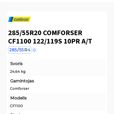
285/55R20 COMFORSER
CF1100 122/119S 10PR A/T
285
/
55
R
4
Svoris
24,64 kg
Gamintojas
Comforser
Modelis
CF1100