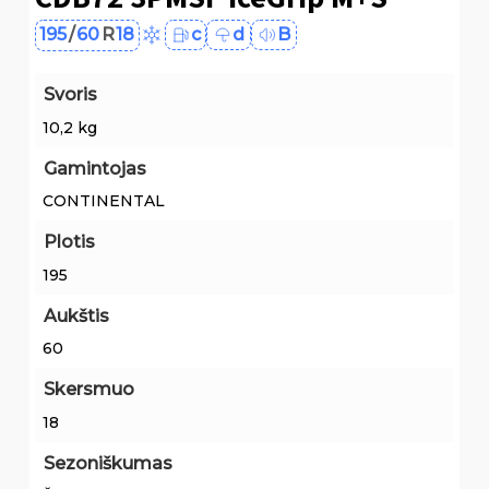
195
/
60
R
18
c
d
B
Svoris
10,2 kg
Gamintojas
CONTINENTAL
Plotis
195
Aukštis
60
Skersmuo
18
Sezoniškumas