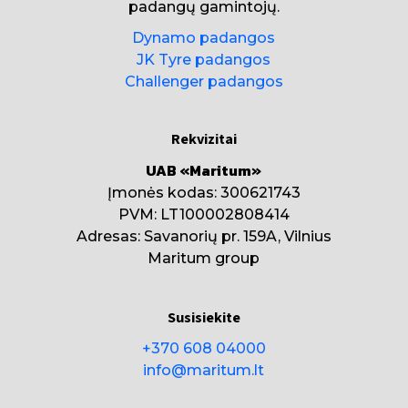
padangų gamintojų.
Dynamo padangos
JK Tyre padangos
Challenger padangos
Rekvizitai
UAB «Maritum»
Įmonės kodas: 300621743
PVM: LT100002808414
Adresas: Savanorių pr. 159A, Vilnius
Maritum group
Susisiekite
+370 608 04000
info@maritum.lt