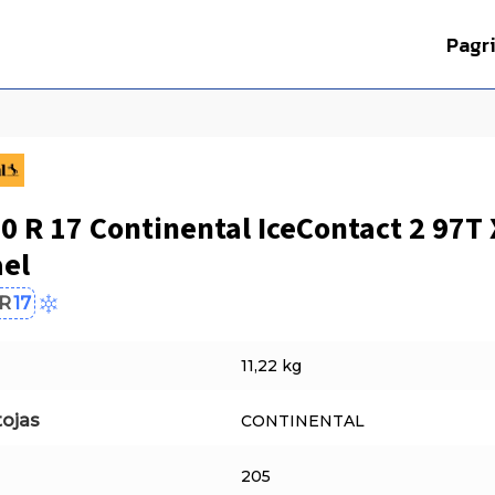
Pagr
0 R 17 Continental IceContact 2 97T
ael
R
17
11,22 kg
ojas
CONTINENTAL
205