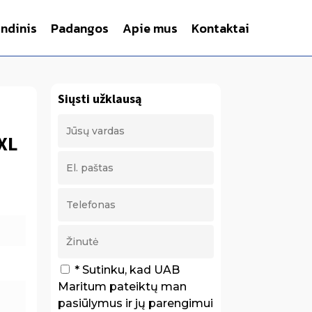
indinis
Padangos
Apie mus
Kontaktai
Siųsti užklausą
 XL
* Sutinku, kad UAB
Maritum pateiktų man
pasiūlymus ir jų parengimui