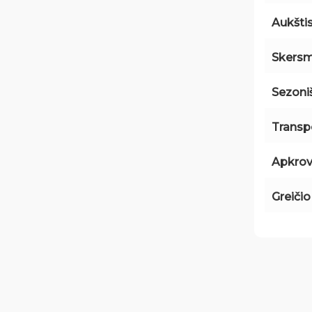
Aukšti
Skers
Sezon
Transp
Apkrov
Greiči