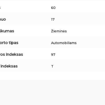
s
60
muo
17
iškumas
Žieminės
orto tipas
Automobiliams
os indeksas
97
o indeksas
T