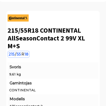
215/55R18 CONTINENTAL
AllSeasonContact 2 99V XL
M+S
215
/
55
R
18
Svoris
9,61 kg
Gamintojas
CONTINENTAL
Modelis