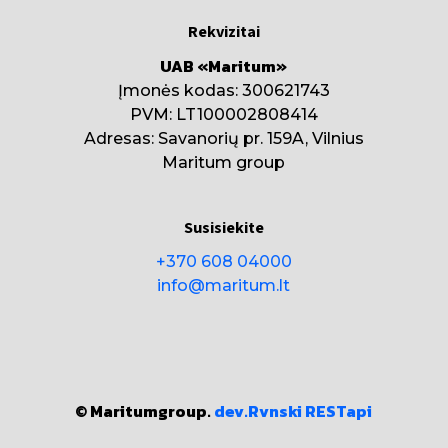
Rekvizitai
UAB «Maritum»
Įmonės kodas: 300621743
PVM: LT100002808414
Adresas: Savanorių pr. 159A, Vilnius
Maritum group
Susisiekite
+370 608 04000
info@maritum.lt
© Maritumgroup.
dev.Rvnski
RESTapi