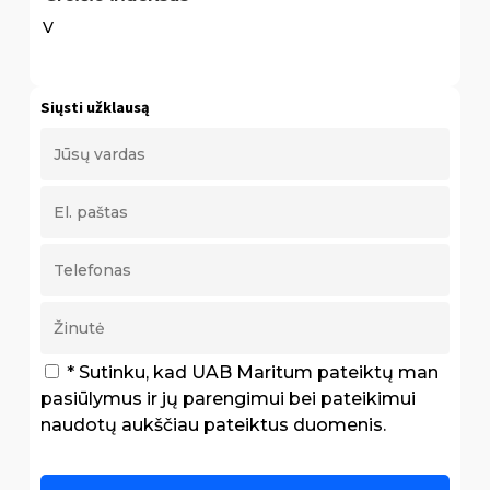
V
Siųsti užklausą
* Sutinku, kad UAB Maritum pateiktų man
pasiūlymus ir jų parengimui bei pateikimui
naudotų aukščiau pateiktus duomenis.