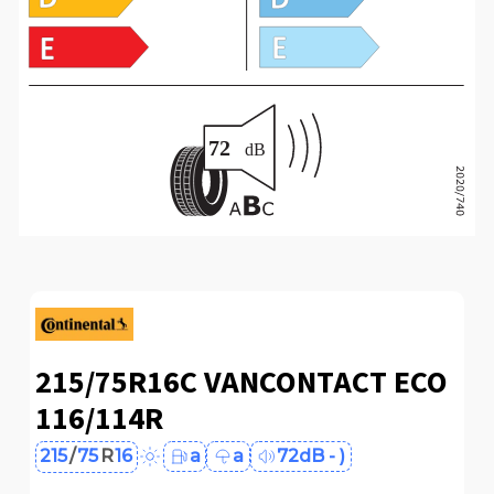
215/75R16C VANCONTACT ECO
116/114R
215
/
75
R
16
a
a
72dB - )