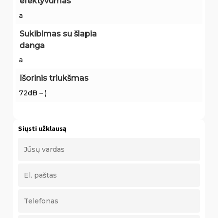
efektyvumas
a
Sukibimas su šlapia
danga
a
Išorinis triukšmas
72dB – )
Siųsti užklausą