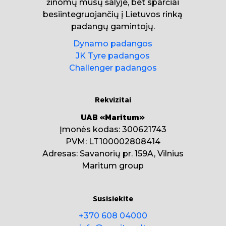
žinomų mūsų šalyje, bet sparčiai
besiintegruojančių į Lietuvos rinką
padangų gamintojų.
Dynamo padangos
JK Tyre padangos
Challenger padangos
Rekvizitai
UAB «Maritum»
Įmonės kodas: 300621743
PVM: LT100002808414
Adresas: Savanorių pr. 159A, Vilnius
Maritum group
Susisiekite
+370 608 04000