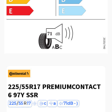
225/55R17 PREMIUMCONTACT
6 97Y SSR
225
/
55
R
17
c
a
71dB - )