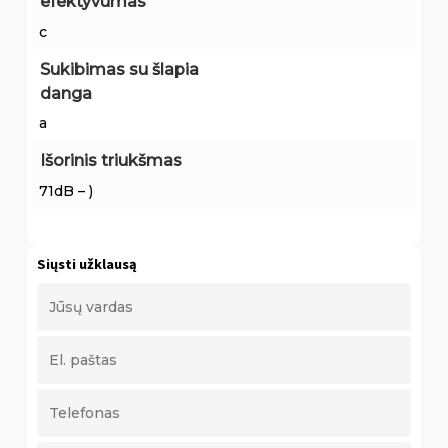
efektyvumas
c
Sukibimas su šlapia
danga
a
Išorinis triukšmas
71dB – )
Siųsti užklausą