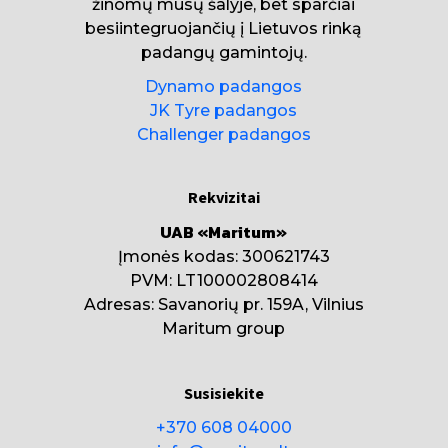
žinomų mūsų šalyje, bet sparčiai
besiintegruojančių į Lietuvos rinką
padangų gamintojų.
Dynamo padangos
JK Tyre padangos
Challenger padangos
Rekvizitai
UAB «Maritum»
Įmonės kodas: 300621743
PVM: LT100002808414
Adresas: Savanorių pr. 159A, Vilnius
Maritum group
Susisiekite
+370 608 04000