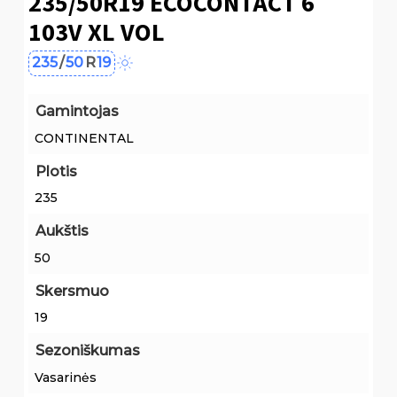
235/50R19 ECOCONTACT 6
103V XL VOL
235
/
50
R
19
Gamintojas
CONTINENTAL
Plotis
235
Aukštis
50
Skersmuo
19
Sezoniškumas
Vasarinės