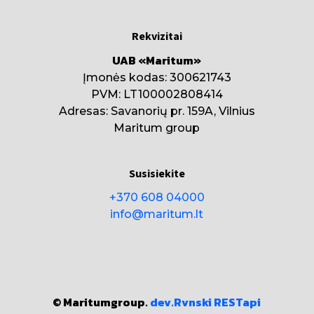
Rekvizitai
UAB «Maritum»
Įmonės kodas: 300621743
PVM: LT100002808414
Adresas: Savanorių pr. 159A, Vilnius
Maritum group
Susisiekite
+370 608 04000
info@maritum.lt
© Maritumgroup.
dev.Rvnski
RESTapi