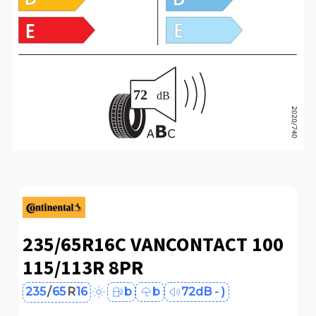
235/65R16C VANCONTACT 100
115/113R 8PR
235
/
65
R
16
b
b
72dB - )