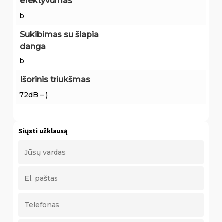
efektyvumas
b
Sukibimas su šlapia
danga
b
Išorinis triukšmas
72dB – )
Siųsti užklausą