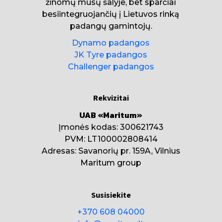
žinomų mūsų šalyje, bet sparčiai
besiintegruojančių į Lietuvos rinką
padangų gamintojų.
Dynamo padangos
JK Tyre padangos
Challenger padangos
Rekvizitai
UAB «Maritum»
Įmonės kodas: 300621743
PVM: LT100002808414
Adresas: Savanorių pr. 159A, Vilnius
Maritum group
Susisiekite
+370 608 04000