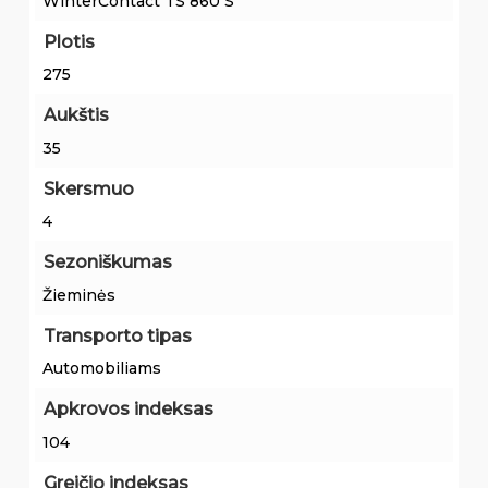
WinterContact TS 860 S
Plotis
275
Aukštis
35
Skersmuo
4
Sezoniškumas
Žieminės
Transporto tipas
Automobiliams
Apkrovos indeksas
104
Greičio indeksas