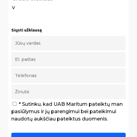
V
Siųsti užklausą
* Sutinku, kad UAB Maritum pateiktų man
pasiūlymus ir jų parengimui bei pateikimui
naudotų aukščiau pateiktus duomenis.