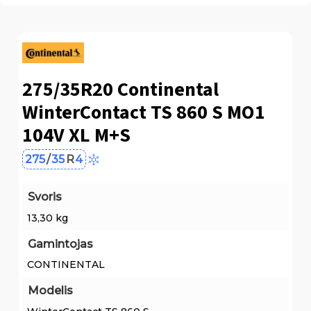
275/35R20 Continental
WinterContact TS 860 S MO1
104V XL M+S
275
/
35
R
4
Svoris
13,30 kg
Gamintojas
CONTINENTAL
Modelis