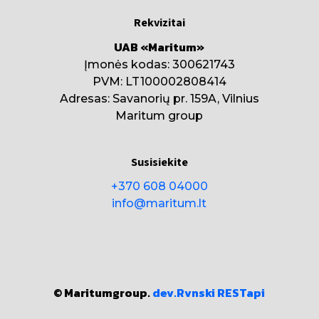
Rekvizitai
UAB «Maritum»
Įmonės kodas: 300621743
PVM: LT100002808414
Adresas: Savanorių pr. 159A, Vilnius
Maritum group
Susisiekite
+370 608 04000
info@maritum.lt
© Maritumgroup.
dev.Rvnski
RESTapi