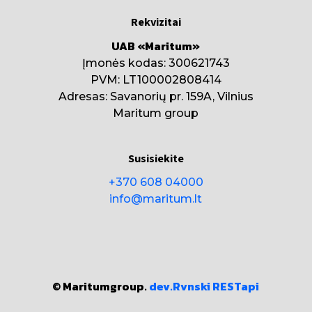
Rekvizitai
UAB «Maritum»
Įmonės kodas: 300621743
PVM: LT100002808414
Adresas: Savanorių pr. 159A, Vilnius
Maritum group
Susisiekite
+370 608 04000
info@maritum.lt
© Maritumgroup.
dev.Rvnski
RESTapi