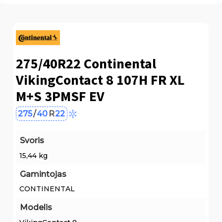
275/40R22 Continental
VikingContact 8 107H FR XL
M+S 3PMSF EV
275
/
40
R
22
Svoris
15,44 kg
Gamintojas
CONTINENTAL
Modelis