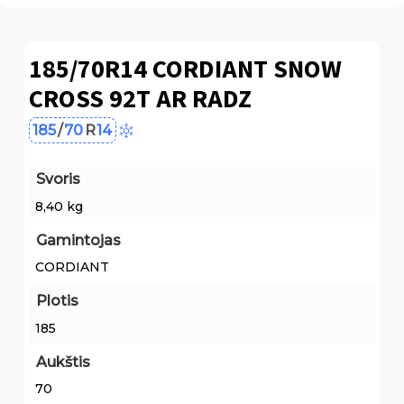
185/70R14 CORDIANT SNOW
CROSS 92T AR RADZ
185
/
70
R
14
Svoris
8,40 kg
Gamintojas
CORDIANT
Plotis
185
Aukštis
70