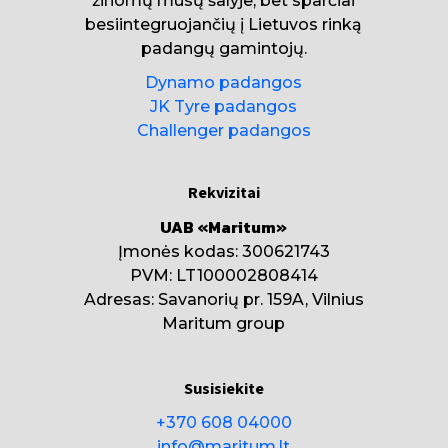
žinomų mūsų šalyje, bet sparčiai
besiintegruojančių į Lietuvos rinką
padangų gamintojų.
Dynamo padangos
JK Tyre padangos
Challenger padangos
Rekvizitai
UAB «Maritum»
Įmonės kodas: 300621743
PVM: LT100002808414
Adresas: Savanorių pr. 159A, Vilnius
Maritum group
Susisiekite
+370 608 04000
info@maritum.lt