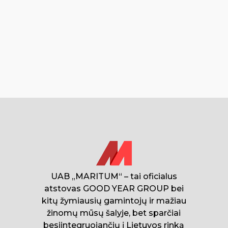
UAB „MARITUM“ – tai oficialus
atstovas GOOD YEAR GROUP bei
kitų žymiausių gamintojų ir mažiau
žinomų mūsų šalyje, bet sparčiai
besiintegruojančių į Lietuvos rinką