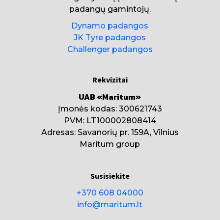
padangų gamintojų.
Dynamo padangos
JK Tyre padangos
Challenger padangos
Rekvizitai
UAB «Maritum»
Įmonės kodas: 300621743
PVM: LT100002808414
Adresas: Savanorių pr. 159A, Vilnius
Maritum group
Susisiekite
+370 608 04000
info@maritum.lt