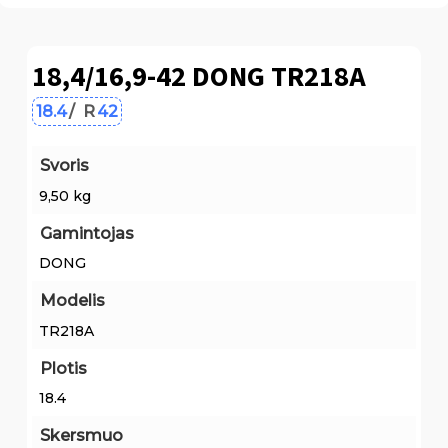
18,4/16,9-42 DONG TR218A
18.4
/
R
42
Svoris
9,50 kg
Gamintojas
DONG
Modelis
TR218A
Plotis
18.4
Skersmuo