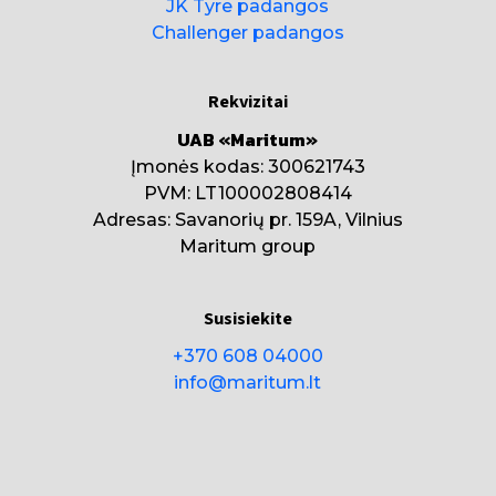
JK Tyre padangos
Challenger padangos
Rekvizitai
UAB «Maritum»
Įmonės kodas: 300621743
PVM: LT100002808414
Adresas: Savanorių pr. 159A, Vilnius
Maritum group
Susisiekite
+370 608 04000
info@maritum.lt