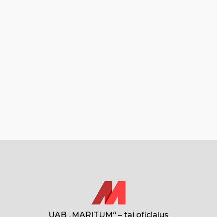
UAB „MARITUM“ – tai oficialus