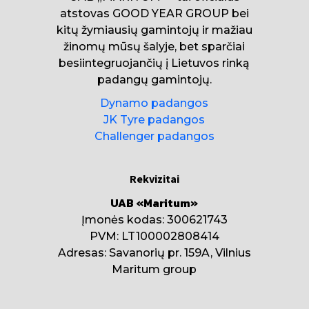
atstovas GOOD YEAR GROUP bei
kitų žymiausių gamintojų ir mažiau
žinomų mūsų šalyje, bet sparčiai
besiintegruojančių į Lietuvos rinką
padangų gamintojų.
Dynamo padangos
JK Tyre padangos
Challenger padangos
Rekvizitai
UAB «Maritum»
Įmonės kodas: 300621743
PVM: LT100002808414
Adresas: Savanorių pr. 159A, Vilnius
Maritum group