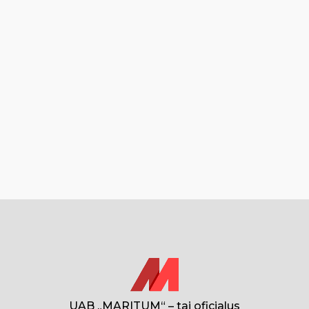
UAB „MARITUM“ – tai oficialus