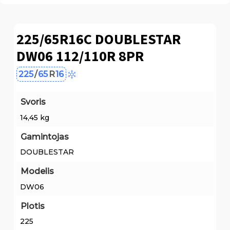
225/65R16C DOUBLESTAR
DW06 112/110R 8PR
225
/
65
R
16
Svoris
14,45 kg
Gamintojas
DOUBLESTAR
Modelis
DW06
Plotis
225