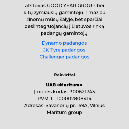
atstovas GOOD YEAR GROUP bei
kitų žymiausių gamintojų ir mažiau
žinomų mūsų šalyje, bet sparčiai
besiintegruojančių į Lietuvos rinką
padangų gamintojų.
Dynamo padangos
JK Tyre padangos
Challenger padangos
Rekvizitai
UAB «Maritum»
Įmonės kodas: 300621743
PVM: LT100002808414
Adresas: Savanorių pr. 159A, Vilnius
Maritum group