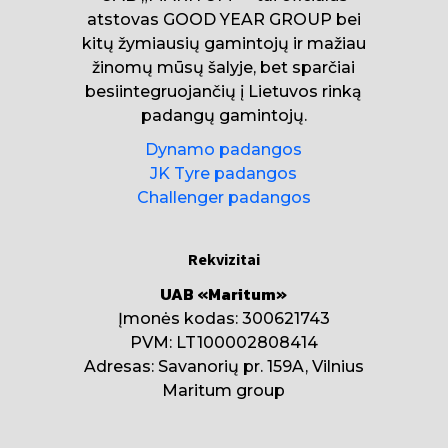
atstovas GOOD YEAR GROUP bei
kitų žymiausių gamintojų ir mažiau
žinomų mūsų šalyje, bet sparčiai
besiintegruojančių į Lietuvos rinką
padangų gamintojų.
Dynamo padangos
JK Tyre padangos
Challenger padangos
Rekvizitai
UAB «Maritum»
Įmonės kodas: 300621743
PVM: LT100002808414
Adresas: Savanorių pr. 159A, Vilnius
Maritum group