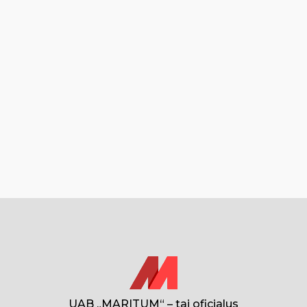
UAB „MARITUM“ – tai oficialus