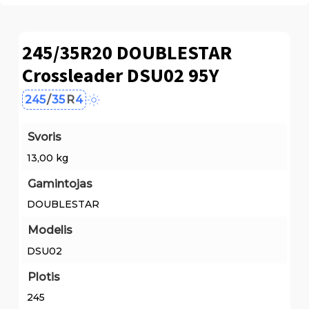
245/35R20 DOUBLESTAR
Crossleader DSU02 95Y
245
/
35
R
4
Svoris
13,00 kg
Gamintojas
DOUBLESTAR
Modelis
DSU02
Plotis
245