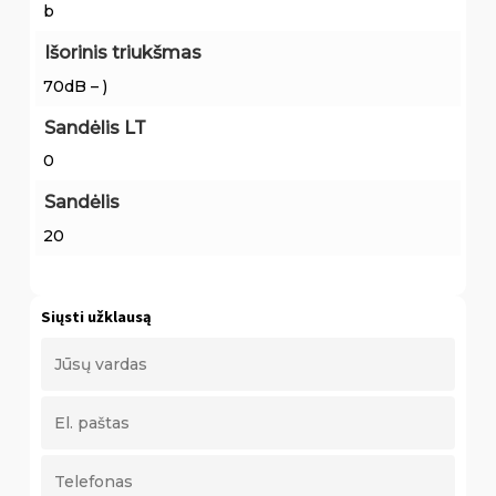
b
Išorinis triukšmas
70dB – )
Sandėlis LT
0
Sandėlis
20
Siųsti užklausą