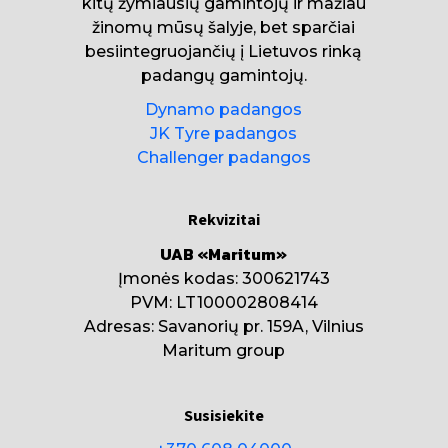
kitų žymiausių gamintojų ir mažiau
žinomų mūsų šalyje, bet sparčiai
besiintegruojančių į Lietuvos rinką
padangų gamintojų.
Dynamo padangos
JK Tyre padangos
Challenger padangos
Rekvizitai
UAB «Maritum»
Įmonės kodas: 300621743
PVM: LT100002808414
Adresas: Savanorių pr. 159A, Vilnius
Maritum group
Susisiekite