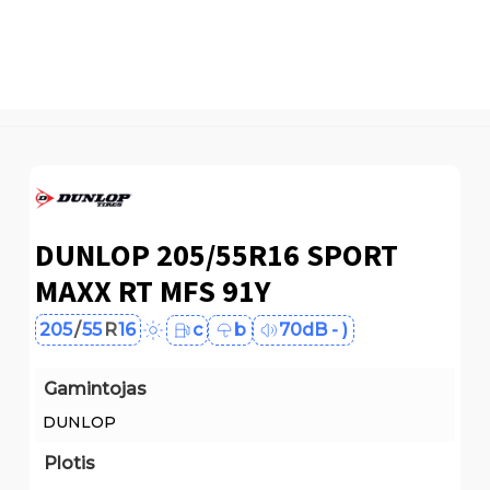
DUNLOP 205/55R16 SPORT
MAXX RT MFS 91Y
205
/
55
R
16
c
b
70dB - )
Gamintojas
DUNLOP
Plotis