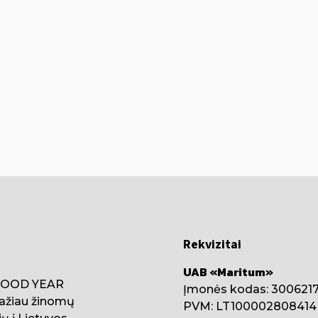
Rekvizitai
UAB «Maritum»
 GOOD YEAR
Įmonės kodas: 300621
ažiau žinomų
PVM: LT100002808414