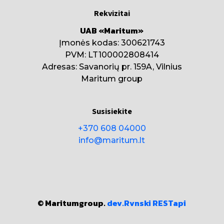
Rekvizitai
UAB «Maritum»
Įmonės kodas: 300621743
PVM: LT100002808414
Adresas: Savanorių pr. 159A, Vilnius
Maritum group
Susisiekite
+370 608 04000
info@maritum.lt
© Maritumgroup.
dev.Rvnski
RESTapi