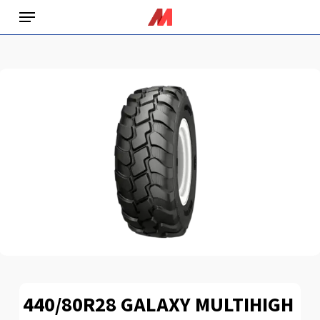
Skip
Menu
to
main
content
440/80R28 GALAXY MULTIHIGH