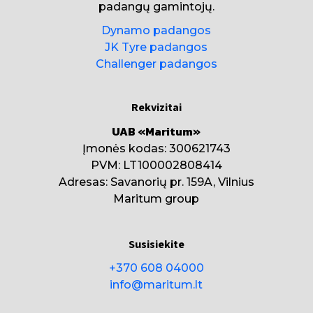
padangų gamintojų.
Dynamo padangos
JK Tyre padangos
Challenger padangos
Rekvizitai
UAB «Maritum»
Įmonės kodas: 300621743
PVM: LT100002808414
Adresas: Savanorių pr. 159A, Vilnius
Maritum group
Susisiekite
+370 608 04000
info@maritum.lt