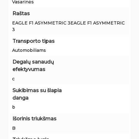
Vasarinės
Raštas
EAGLE F1 ASYMMETRIC 3EAGLE F1 ASYMMETRIC
3
Transporto tipas
Automobiliams
Degalų sanaudų
efektyvumas
c
Sukibimas su šlapia
danga
b
Išorinis triukšmas
B