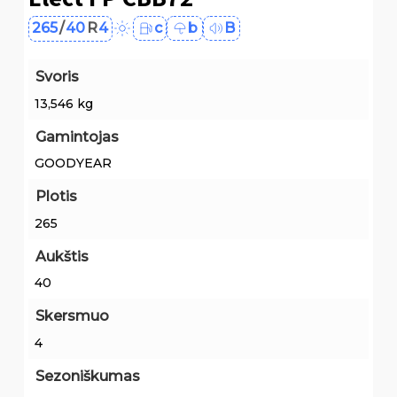
265
/
40
R
4
c
b
B
Svoris
13,546 kg
Gamintojas
GOODYEAR
Plotis
265
Aukštis
40
Skersmuo
4
Sezoniškumas