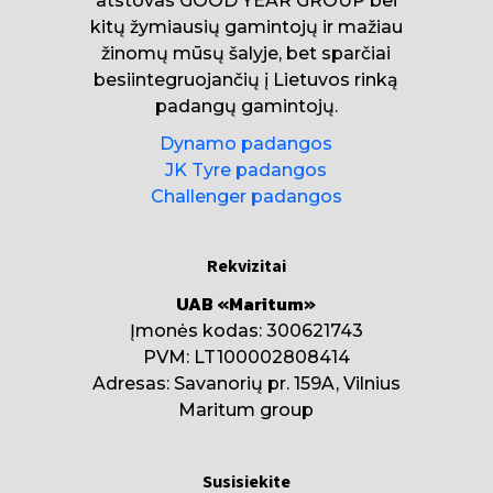
atstovas GOOD YEAR GROUP bei
kitų žymiausių gamintojų ir mažiau
žinomų mūsų šalyje, bet sparčiai
besiintegruojančių į Lietuvos rinką
padangų gamintojų.
Dynamo padangos
JK Tyre padangos
Challenger padangos
Rekvizitai
UAB «Maritum»
Įmonės kodas: 300621743
PVM: LT100002808414
Adresas: Savanorių pr. 159A, Vilnius
Maritum group
Susisiekite