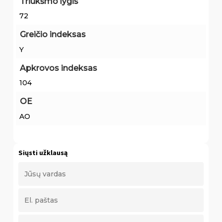
Triukšmo lygis
72
Greičio indeksas
Y
Apkrovos indeksas
104
OE
AO
Siųsti užklausą