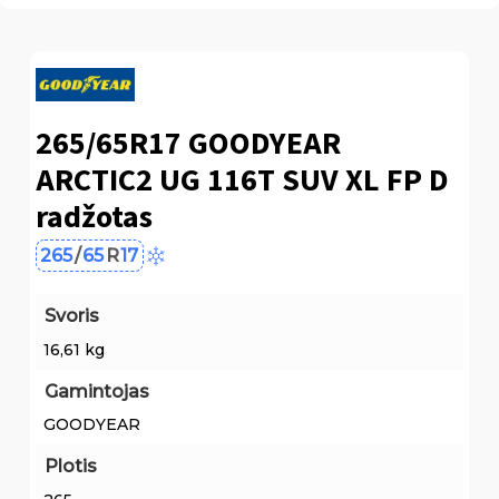
265/65R17 GOODYEAR
ARCTIC2 UG 116T SUV XL FP D
radžotas
265
/
65
R
17
Svoris
16,61 kg
Gamintojas
GOODYEAR
Plotis