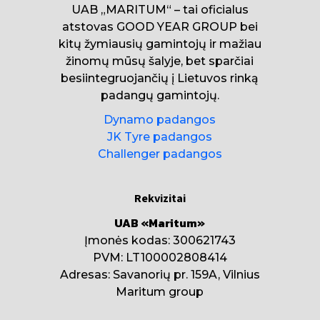
UAB „MARITUM“ – tai oficialus
atstovas GOOD YEAR GROUP bei
kitų žymiausių gamintojų ir mažiau
žinomų mūsų šalyje, bet sparčiai
besiintegruojančių į Lietuvos rinką
padangų gamintojų.
Dynamo padangos
JK Tyre padangos
Challenger padangos
Rekvizitai
UAB «Maritum»
Įmonės kodas: 300621743
PVM: LT100002808414
Adresas: Savanorių pr. 159A, Vilnius
Maritum group