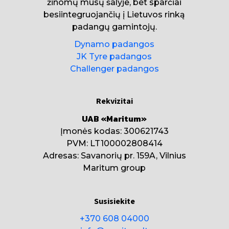
žinomų mūsų šalyje, bet sparčiai
besiintegruojančių į Lietuvos rinką
padangų gamintojų.
Dynamo padangos
JK Tyre padangos
Challenger padangos
Rekvizitai
UAB «Maritum»
Įmonės kodas: 300621743
PVM: LT100002808414
Adresas: Savanorių pr. 159A, Vilnius
Maritum group
Susisiekite
+370 608 04000