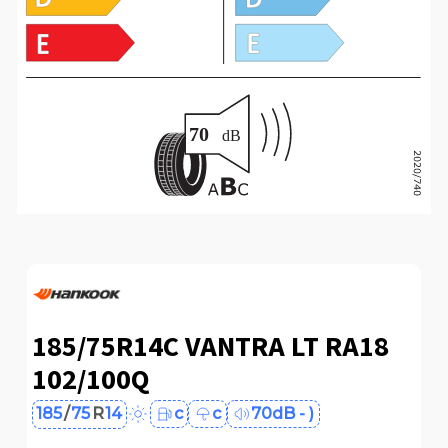
185/75R14C VANTRA LT RA18
102/100Q
185
/
75
R
14
c
c
70dB - )