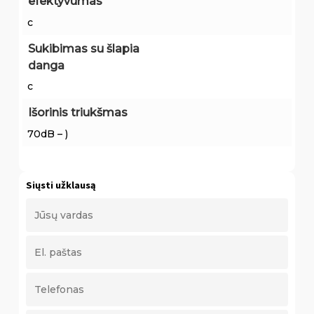
efektyvumas
c
Sukibimas su šlapia
danga
c
Išorinis triukšmas
70dB – )
Siųsti užklausą