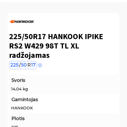
225/50R17 HANKOOK IPIKE
RS2 W429 98T TL XL
radžojamas
225
/
50
R
17
Svoris
14,04 kg
Gamintojas
HANKOOK
Plotis