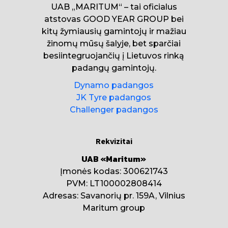
UAB „MARITUM“ – tai oficialus
atstovas GOOD YEAR GROUP bei
kitų žymiausių gamintojų ir mažiau
žinomų mūsų šalyje, bet sparčiai
besiintegruojančių į Lietuvos rinką
padangų gamintojų.
Dynamo padangos
JK Tyre padangos
Challenger padangos
Rekvizitai
UAB «Maritum»
Įmonės kodas: 300621743
PVM: LT100002808414
Adresas: Savanorių pr. 159A, Vilnius
Maritum group