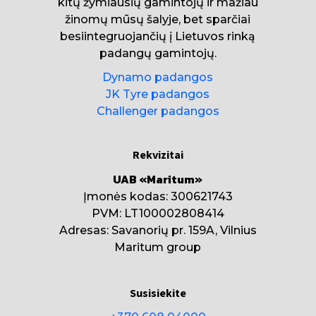
kitų žymiausių gamintojų ir mažiau
žinomų mūsų šalyje, bet sparčiai
besiintegruojančių į Lietuvos rinką
padangų gamintojų.
Dynamo padangos
JK Tyre padangos
Challenger padangos
Rekvizitai
UAB «Maritum»
Įmonės kodas: 300621743
PVM: LT100002808414
Adresas: Savanorių pr. 159A, Vilnius
Maritum group
Susisiekite