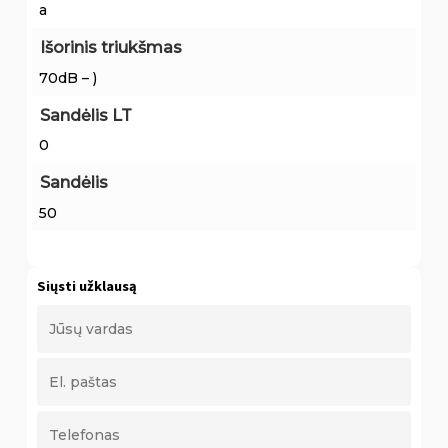
a
Išorinis triukšmas
70dB – )
Sandėlis LT
0
Sandėlis
50
Siųsti užklausą