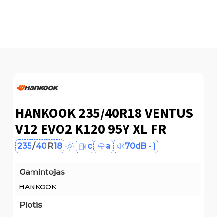
HANKOOK 235/40R18 VENTUS
V12 EVO2 K120 95Y XL FR
235
/
40
R
18
c
a
70dB - )
Gamintojas
HANKOOK
Plotis