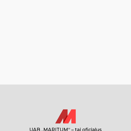
UAB „MARITUM“ – tai oficialus