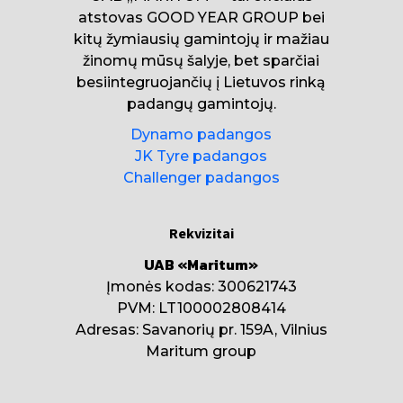
atstovas GOOD YEAR GROUP bei
kitų žymiausių gamintojų ir mažiau
žinomų mūsų šalyje, bet sparčiai
besiintegruojančių į Lietuvos rinką
padangų gamintojų.
Dynamo padangos
JK Tyre padangos
Challenger padangos
Rekvizitai
UAB «Maritum»
Įmonės kodas: 300621743
PVM: LT100002808414
Adresas: Savanorių pr. 159A, Vilnius
Maritum group