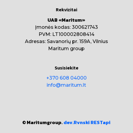
Rekvizitai
UAB «Maritum»
Įmonės kodas: 300621743
PVM: LT100002808414
Adresas: Savanorių pr. 159A, Vilnius
Maritum group
Susisiekite
+370 608 04000
info@maritum.lt
© Maritumgroup.
dev.Rvnski
RESTapi