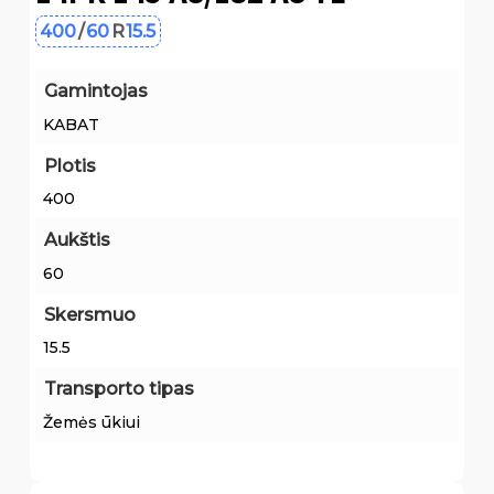
400
/
60
R
15.5
Gamintojas
KABAT
Plotis
400
Aukštis
60
Skersmuo
15.5
Transporto tipas
Žemės ūkiui