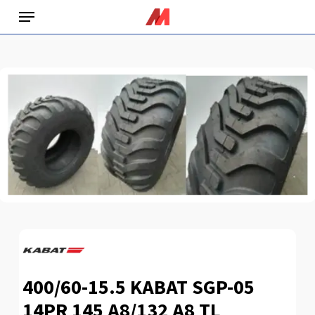
Skip
Menu
to
main
content
400/60-15.5 KABAT SGP-05
14PR 145 A8/132 A8 TL