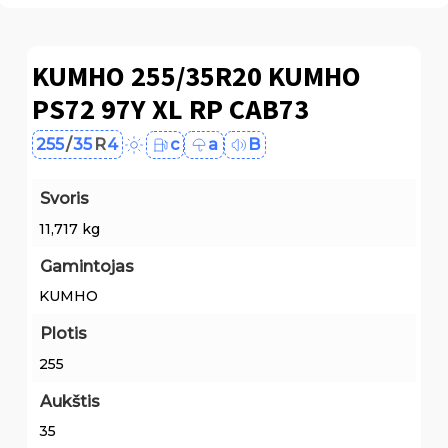
KUMHO 255/35R20 KUMHO
PS72 97Y XL RP CAB73
255
/
35
R
4
c
a
B
Svoris
11,717 kg
Gamintojas
KUMHO
Plotis
255
Aukštis
35