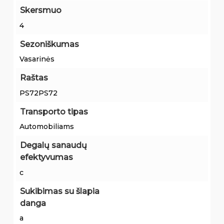
Skersmuo
4
Sezoniškumas
Vasarinės
Raštas
PS72PS72
Transporto tipas
Automobiliams
Degalų sanaudų
efektyvumas
c
Sukibimas su šlapia
danga
a