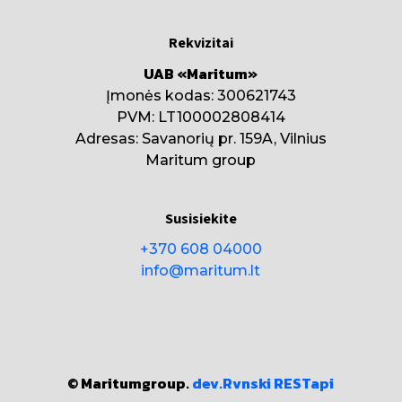
Rekvizitai
UAB «Maritum»
Įmonės kodas: 300621743
PVM: LT100002808414
Adresas: Savanorių pr. 159A, Vilnius
Maritum group
Susisiekite
+370 608 04000
info@maritum.lt
© Maritumgroup.
dev.Rvnski
RESTapi