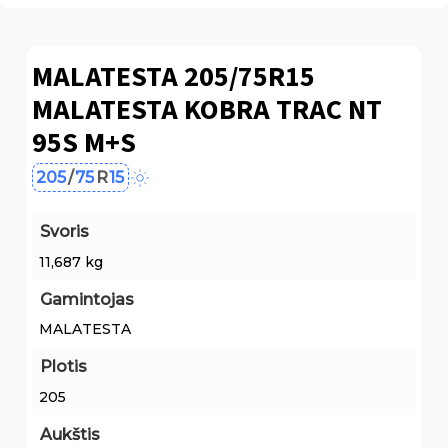
MALATESTA 205/75R15
MALATESTA KOBRA TRAC NT
95S M+S
205
/
75
R
15
Svoris
11,687 kg
Gamintojas
MALATESTA
Plotis
205
Aukštis