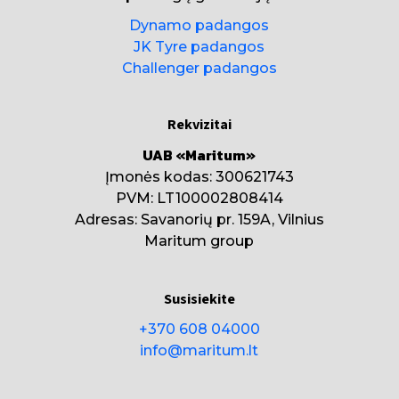
Dynamo padangos
JK Tyre padangos
Challenger padangos
Rekvizitai
UAB «Maritum»
Įmonės kodas: 300621743
PVM: LT100002808414
Adresas: Savanorių pr. 159A, Vilnius
Maritum group
Susisiekite
+370 608 04000
info@maritum.lt