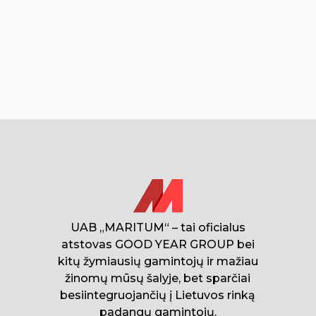
UAB „MARITUM“ – tai oficialus
atstovas GOOD YEAR GROUP bei
kitų žymiausių gamintojų ir mažiau
žinomų mūsų šalyje, bet sparčiai
besiintegruojančių į Lietuvos rinką
padangų gamintojų.