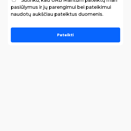
* Sutinku, kad UAB Maritum pateiktų man
pasiūlymus ir jų parengimui bei pateikimui
naudotų aukščiau pateiktus duomenis.