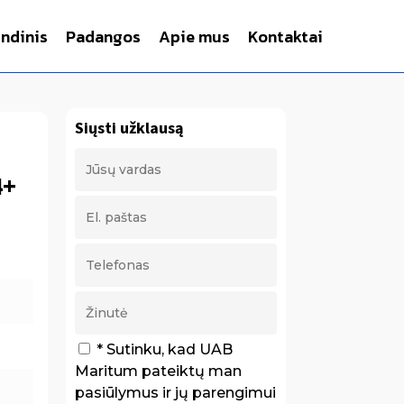
indinis
Padangos
Apie mus
Kontaktai
Siųsti užklausą
4+
* Sutinku, kad UAB
Maritum pateiktų man
pasiūlymus ir jų parengimui