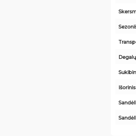
Skers
Sezon
Transp
Degalų
Sukibi
Išorini
Sandėl
Sandėl