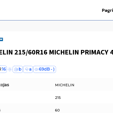
Pagr
ELIN 215/60R16 MICHELIN PRIMACY 
R
16
b
a
69dB - )
ojas
MICHELIN
215
s
60