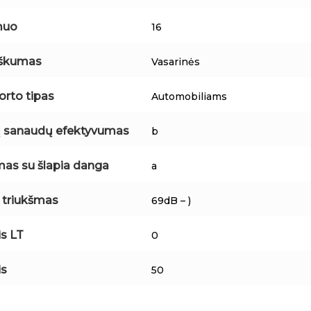
muo
16
iškumas
Vasarinės
orto tipas
Automobiliams
 sanaudų efektyvumas
b
mas su šlapia danga
a
s triukšmas
69dB – )
is LT
0
is
50