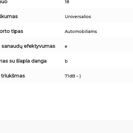
muo
18
iškumas
Universalios
orto tipas
Automobiliams
 sanaudų efektyvumas
e
mas su šlapia danga
b
s triukšmas
71dB – )