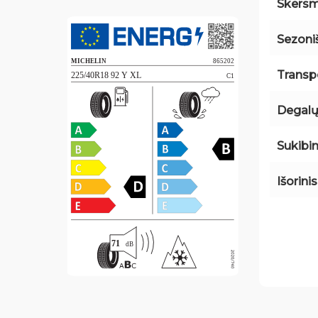
Skers
Sezon
Transp
Degalų
Sukibi
Išorini