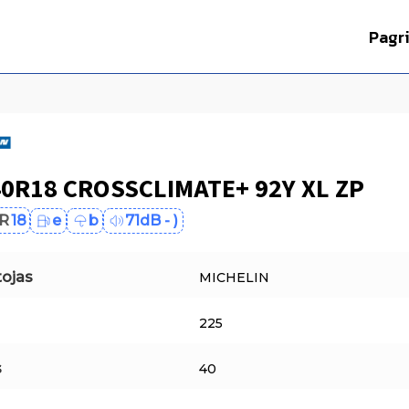
Pagr
40R18 CROSSCLIMATE+ 92Y XL ZP
R
18
e
b
71dB - )
ojas
MICHELIN
225
s
40