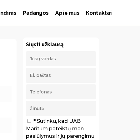
indinis
Padangos
Apie mus
Kontaktai
Siųsti užklausą
* Sutinku, kad UAB
Maritum pateiktų man
pasiūlymus ir jų parengimui