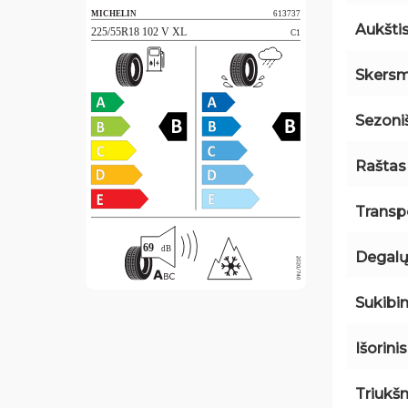
Aukšti
Skers
Sezon
Raštas
Transp
Degalų
Sukibi
Išorini
Triukš