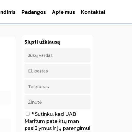
indinis
Padangos
Apie mus
Kontaktai
Siųsti užklausą
* Sutinku, kad UAB
Maritum pateiktų man
pasiūlymus ir jų parengimui