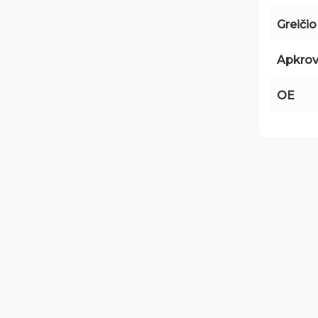
Greiči
Apkrov
OE