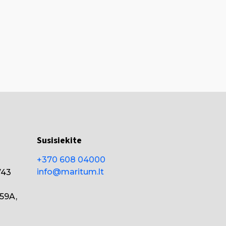
Susisiekite
+370 608 04000
info@maritum.lt
743
159A,