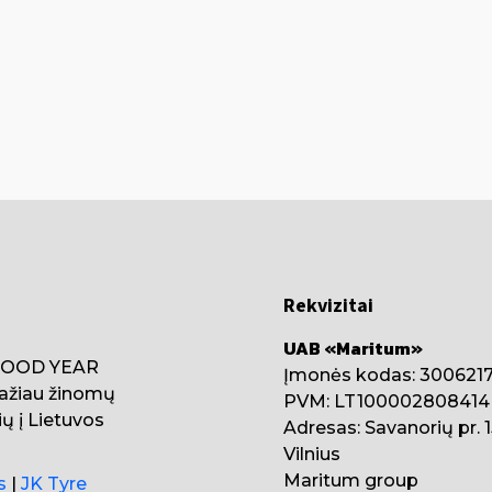
Rekvizitai
UAB «Maritum»
 GOOD YEAR
Įmonės kodas: 300621
ažiau žinomų
PVM: LT100002808414
ų į Lietuvos
Adresas: Savanorių pr. 
Vilnius
Maritum group
s
|
JK Tyre