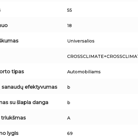
s
55
muo
18
iškumas
Universalios
CROSSCLIMATE+CROSSCLIMA
orto tipas
Automobiliams
 sanaudų efektyvumas
b
mas su šlapia danga
b
s triukšmas
A
mo lygis
69