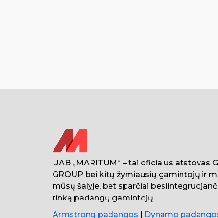
UAB „MARITUM“ – tai oficialus atstovas
GROUP bei kitų žymiausių gamintojų ir m
mūsų šalyje, bet sparčiai besiintegruojanči
rinką padangų gamintojų.
Armstrong padangos
|
Dynamo padango