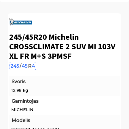
245/45R20 Michelin
CROSSCLIMATE 2 SUV MI 103V
XL FR M+S 3PMSF
245
/
45
R
4
Svoris
12,98 kg
Gamintojas
MICHELIN
Modelis