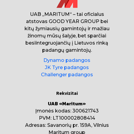
UAB „MARITUM“ – tai oficialus
atstovas GOOD YEAR GROUP bei
kitų žymiausių gamintojų ir mažiau
žinomų mūsų šalyje, bet sparčiai
besiintegruojančių į Lietuvos rinką
padangų gamintojų.
Dynamo padangos
JK Tyre padangos
Challenger padangos
Rekvizitai
UAB «Maritum»
Įmonės kodas: 300621743
PVM: LT100002808414
Adresas: Savanorių pr. 159A, Vilnius
Maritum group