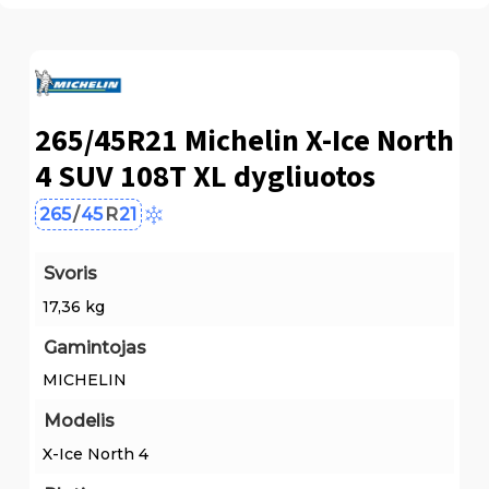
265/45R21 Michelin X-Ice North
4 SUV 108T XL dygliuotos
265
/
45
R
21
Svoris
17,36 kg
Gamintojas
MICHELIN
Modelis
X-Ice North 4