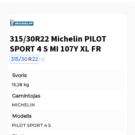
315/30R22 Michelin PILOT
SPORT 4 S MI 107Y XL FR
315
/
30
R
22
Svoris
15,28 kg
Gamintojas
MICHELIN
Modelis
PILOT SPORT 4 S