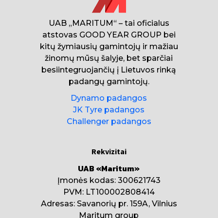
UAB „MARITUM“ – tai oficialus
atstovas GOOD YEAR GROUP bei
kitų žymiausių gamintojų ir mažiau
žinomų mūsų šalyje, bet sparčiai
besiintegruojančių į Lietuvos rinką
padangų gamintojų.
Dynamo padangos
JK Tyre padangos
Challenger padangos
Rekvizitai
UAB «Maritum»
Įmonės kodas: 300621743
PVM: LT100002808414
Adresas: Savanorių pr. 159A, Vilnius
Maritum group