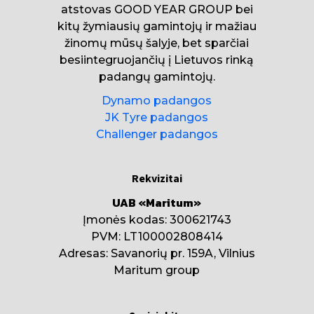
atstovas GOOD YEAR GROUP bei
kitų žymiausių gamintojų ir mažiau
žinomų mūsų šalyje, bet sparčiai
besiintegruojančių į Lietuvos rinką
padangų gamintojų.
Dynamo padangos
JK Tyre padangos
Challenger padangos
Rekvizitai
UAB «Maritum»
Įmonės kodas: 300621743
PVM: LT100002808414
Adresas: Savanorių pr. 159A, Vilnius
Maritum group