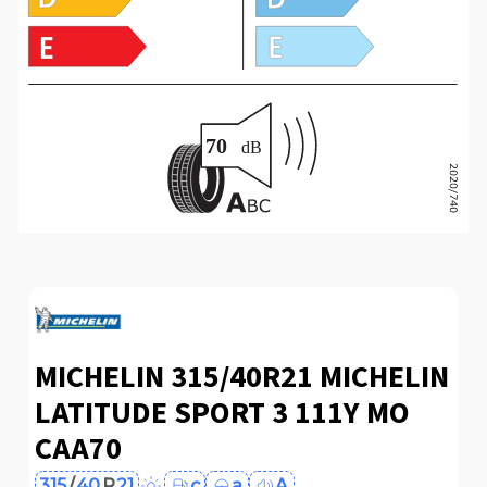
MICHELIN 315/40R21 MICHELIN
LATITUDE SPORT 3 111Y MO
CAA70
315
/
40
R
21
c
a
A